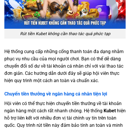
Rút tiền Kubet không cần thao tác quá phức tạp
Hệ thống cung cấp những cổng thanh toán đa dạng nhằm
phục vụ nhu cầu của mọi người chơi. Bạn có thể dễ dàng
chuyển đổi số dư về tài khoản cá nhân chỉ với vài thao tác
đơn giản. Các hướng dẫn dưới đây sẽ giúp hội viên thực
hiện quy trình một cách an toàn và chuẩn xác.
Chuyển tiền thưởng về ngân hàng cá nhân tiện lợi
Hội viên có thể thực hiện chuyển tiền thưởng về tài khoản
ngân hàng một cách rất nhanh chóng. Hệ thống
Kubet
hiện
hỗ trợ liên kết với nhiều đơn vị tài chính uy tín trên toàn
quốc. Quy trình rút tiền này đảm bảo tính an toàn và minh