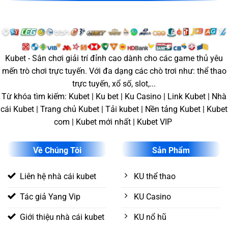
Nổ
Lớn
Hũ
Trọn
Đỉnh
Vẹn
Cao
Mỗi
Ngày
Kubet - Sân chơi giải trí đỉnh cao dành cho các game thủ yêu
mến trò chơi trực tuyến. Với đa dạng các chò trơi như: thể thao
trực tuyến, xổ số, slot,...
Từ khóa tìm kiếm: Kubet | Ku bet | Ku Casino | Link Kubet | Nhà
cái Kubet | Trang chủ Kubet | Tải kubet | Nền tảng Kubet | Kubet
com | Kubet mới nhất | Kubet VIP
Về Chúng Tôi
Sản Phẩm
Liên hệ nhà cái kubet
KU thể thao
Tác giả Yang Vip
KU Casino
Giới thiệu nhà cái kubet
KU nổ hũ