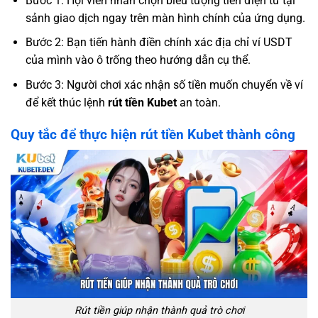
Bước 1: Hội viên nhấn chọn biểu tượng tiền điện tử tại
sảnh giao dịch ngay trên màn hình chính của ứng dụng.
Bước 2: Bạn tiến hành điền chính xác địa chỉ ví USDT
của mình vào ô trống theo hướng dẫn cụ thể.
Bước 3: Người chơi xác nhận số tiền muốn chuyển về ví
để kết thúc lệnh
rút tiền Kubet
an toàn.
Quy tắc để thực hiện rút tiền Kubet thành công
Rút tiền giúp nhận thành quả trò chơi