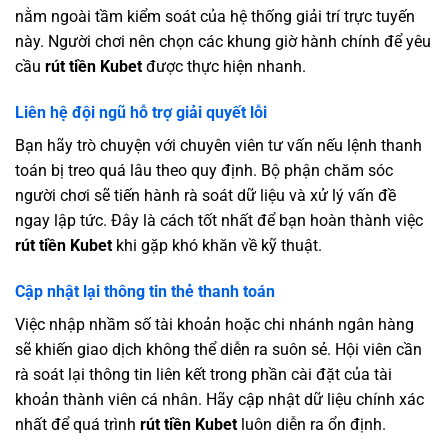
nằm ngoài tầm kiểm soát của hệ thống giải trí trực tuyến
này. Người chơi nên chọn các khung giờ hành chính để yêu
cầu
rút tiền Kubet
được thực hiện nhanh.
Liên hệ đội ngũ hỗ trợ giải quyết lỗi
Bạn hãy trò chuyện với chuyên viên tư vấn nếu lệnh thanh
toán bị treo quá lâu theo quy định. Bộ phận chăm sóc
người chơi sẽ tiến hành rà soát dữ liệu và xử lý vấn đề
ngay lập tức. Đây là cách tốt nhất để bạn hoàn thành việc
rút tiền Kubet
khi gặp khó khăn về kỹ thuật.
Cập nhật lại thông tin thẻ thanh toán
Việc nhập nhầm số tài khoản hoặc chi nhánh ngân hàng
sẽ khiến giao dịch không thể diễn ra suôn sẻ. Hội viên cần
rà soát lại thông tin liên kết trong phần cài đặt của tài
khoản thành viên cá nhân. Hãy cập nhật dữ liệu chính xác
nhất để quá trình
rút tiền Kubet
luôn diễn ra ổn định.