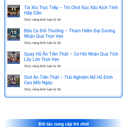
Tiến
Đỉnh
Lên
Tài Xỉu Trực Tiếp – Trò Chơi Xúc Xắc Kịch Tính
Cao
11
Miền
Đấu
Hấp Dẫn
Th7
Bắc
Trí
ở
Chức năng bình luận bị tắt
–
Giữa
Tài
Game
Các
Xỉu
Bắn Cá Đổi Thưởng – Thám Hiểm Đại Dương
Bài
Hội
11
Trực
Chiến
Nhận Quà Trọn Vẹn
Viên
Th7
Tiếp
Thuật
ở
Chức năng bình luận bị tắt
–
Đầy
Bắn
Trò
Thách
Cá
Quay Hũ Ăn Tiền Thật – Cơ Hội Nhận Quà Tích
Chơi
Thức
11
Đổi
Xúc
Lũy Lớn Trọn Vẹn
Th7
Thưởng
Xắc
ở
Chức năng bình luận bị tắt
–
Kịch
Quay
Thám
Tính
Hũ
Slot Ăn Tiền Thật – Trải Nghiệm Nổ Hũ Đỉnh
Hiểm
Hấp
11
Ăn
Đại
Cao Mỗi Ngày
Dẫn
Th7
Tiền
Dương
ở
Chức năng bình luận bị tắt
Thật
Nhận
Slot
–
Quà
Ăn
Cơ
Trọn
Tiền
Hội
Vẹn
Thật
Nhận
–
Quà
Trải
Tích
Nghiệm
Đối tác cung cấp trò chơi
Lũy