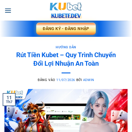
Bỏ
qua
nội
dung
ĐĂNG KÝ - ĐĂNG NHẬP
HƯỚNG DẪN
Rút Tiền Kubet – Quy Trình Chuyển
Đổi Lợi Nhuận An Toàn
ĐĂNG VÀO
11/07/2026
BỞI
ADMIN
11
Th7