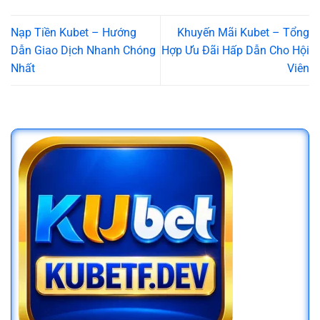
Nạp Tiền Kubet – Hướng
Khuyến Mãi Kubet – Tổng
Dẫn Giao Dịch Nhanh Chóng
Hợp Ưu Đãi Hấp Dẫn Cho Hội
Nhất
Viên