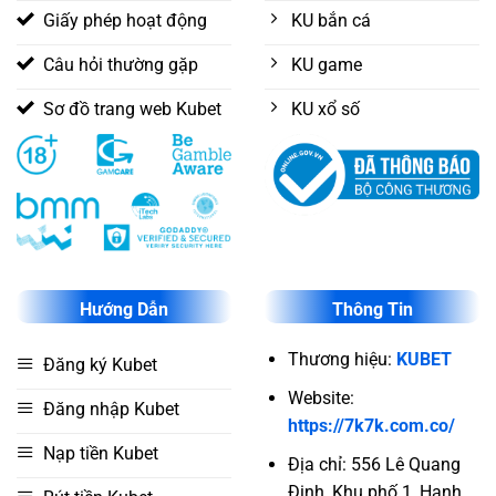
Giấy phép hoạt động
KU bắn cá
Câu hỏi thường gặp
KU game
Sơ đồ trang web Kubet
KU xổ số
Hướng Dẫn
Thông Tin
Thương hiệu:
KUBET
Đăng ký Kubet
Website:
Đăng nhập Kubet
https://7k7k.com.co/
Nạp tiền Kubet
Địa chỉ: 556 Lê Quang
Định, Khu phố 1, Hạnh